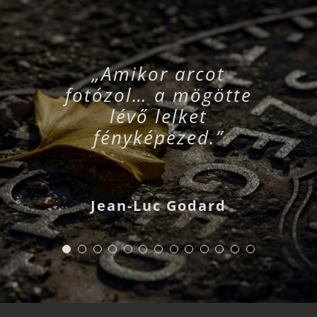
„Amikor arcot
fotózol… a mögötte
lévő lelket
fényképezed.”
Jean-Luc Godard