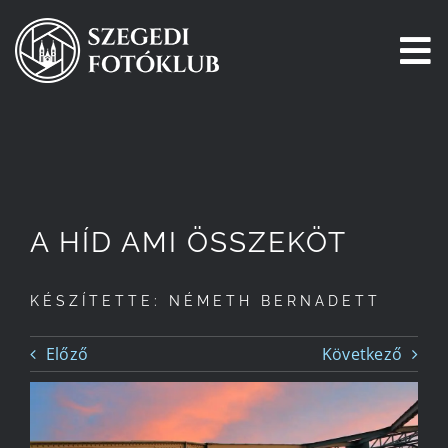
Kihagyás
To
Na
Főoldal
Galéria
A HÍD AMI ÖSSZEKÖT
Pályázatok
KÉSZÍTETTE: NÉMETH BERNADETT
Tagjaink
Előző
Következő
Csatlakozz!
Történetünk