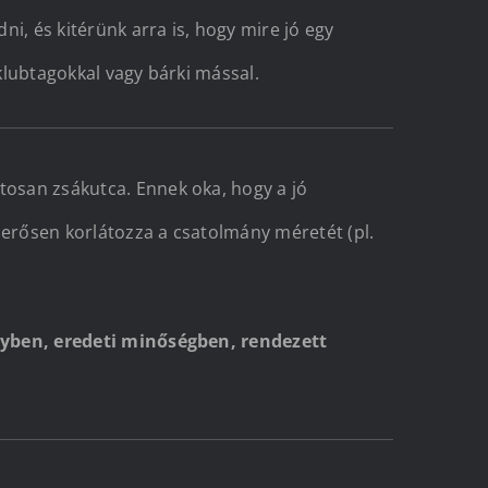
i, és kitérünk arra is, hogy mire jó egy
klubtagokkal vagy bárki mással.
osan zsákutca. Ennek oka, hogy a jó
 erősen korlátozza a csatolmány méretét (pl.
gyben, eredeti minőségben, rendezett