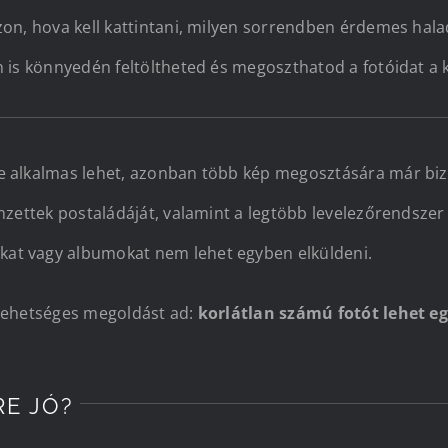
on, hova kell kattintani, milyen sorrendben érdemes haladn
n is könnyedén feltöltheted és megoszthatod a fotóidat a 
e alkalmas lehet, azonban több kép megosztására már bizt
mzettek postaládáját, valamint a legtöbb levelezőrendszer
at vagy albumokat nem lehet egyben elküldeni.
 lehetséges megoldást ad:
korlátlan számú fotót lehet e
RE JÓ?