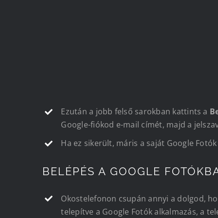
Ezután a jobb felső sarokban kattints a
B
Google-fiókod e-mail címét, majd a jelsza
Ha ez sikerült, máris a saját Google Fotó
BELÉPÉS A GOOGLE FOTÓKB
Okostelefonon csupán annyi a dolgod, hog
telepítve a Google Fotók alkalmazás, a tel