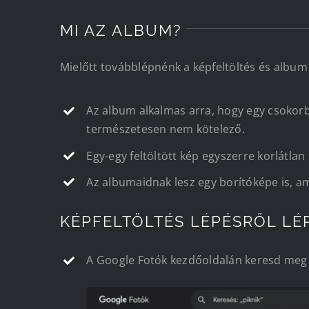
MI AZ ALBUM?
Mielőtt továbblépnénk a képfeltöltés és album
Az album alkalmas arra, hogy egy csokor
természetesen nem kötelező.
Egy-egy feltöltött kép egyszerre korlátl
Az albumaidnak lesz egy borítóképe is, am
KÉPFELTÖLTÉS LÉPÉSRŐL LÉ
A Google Fotók kezdőoldalán keresd meg