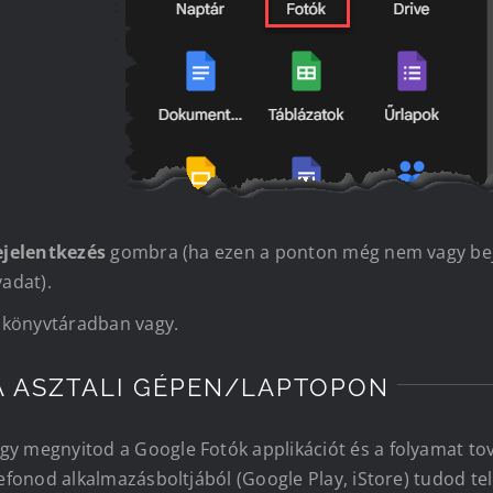
ejelentkezés
gombra (ha ezen a ponton még nem vagy beje
vadat).
k könyvtáradban vagy.
A ASZTALI GÉPEN/LAPTOPON
y megnyitod a Google Fotók applikációt és a folyamat tov
efonod alkalmazásboltjából (Google Play, iStore) tudod tel