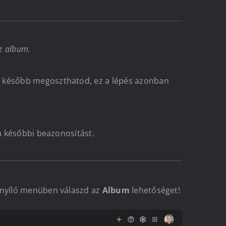
az
album.
t később megoszthatod, ez a lépés azonban
 a későbbi beazonosítást.
nyíló menüben válaszd az
Album
lehetőséget!