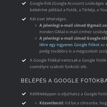
Google-fiók (Google Account) szükséges 
beleértve például a Fotók, a Térkép, a You
Két eset lehetséges.
A jelenlegi e-mail címed @gmail.c
minden GMail e-mail címhez szükségs
A jelenlegi e-mail címed Google-től
létre egy ingyenes Google Fiókot
az 
pedig továbbra is a megszokott szo
A Google Fiókkal nemcsak a Google Fotók 
személyre szabott funkciói stb.
BELÉPÉS A GOOGLE FOTÓKB
Kétféleképpen is eljuthatsz a Google Fot
Közvetlenül:
írd be a címsorba, ho