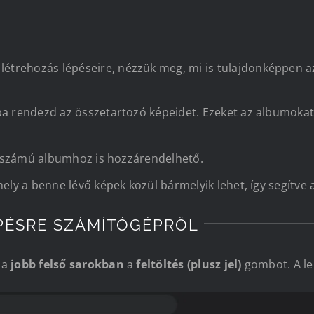
 létrehozás lépéseire, nézzük meg, mi is tulajdonképpen 
ba rendezd az összetartozó képeidet. Ezeket az albumoka
an számú albumhoz is hozzárendelhető.
ely a benne lévő képek közül bármelyik lehet, így segítve
PÉSRE SZÁMÍTÓGÉPRŐL
 a
jobb felső sarokban
a
feltöltés (plusz jel)
gombot. A le