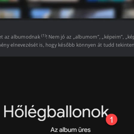
(1)
met az albumodnak
! Nem jó az „albumom”, „képeim”, „ké
mény elnevezését is, hogy később könnyen át tudd tekinten