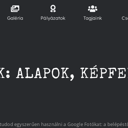
Galéria
Pályázatok
Tagjaink
Cs
K: ALAPOK, KÉPF
od egyszerűen használni a Google Fotókat: a belépéstől 