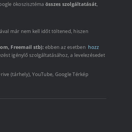
Google ökoszisztéma
összes szolgáltatását
,
val már nem kell időt töltened, hiszen
com, Freemail stb):
ebben az esetben
hozz
zést igénylő szolgáltatásához, a levelezésedet
rive (tárhely), YouTube, Google Térkép