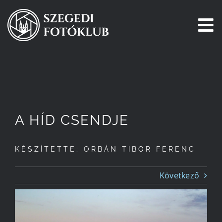
Kihagyás
To
Na
Főoldal
Galéria
A HÍD CSENDJE
Pályázatok
KÉSZÍTETTE: ORBÁN TIBOR FERENC
Tagjaink
Következő
Csatlakozz!
Történetünk