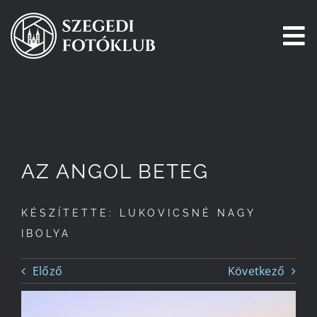
Kihagyás
To
Na
Főoldal
Galéria
AZ ANGOL BETEG
Pályázatok
KÉSZÍTETTE: LUKOVICSNÉ NAGY
Tagjaink
IBOLYA
Csatlakozz!
Előző
Következő
Történetünk