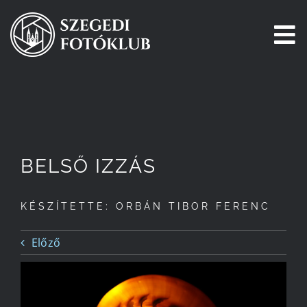
Kihagyás
To
Na
Főoldal
Galéria
BELSŐ IZZÁS
Pályázatok
KÉSZÍTETTE: ORBÁN TIBOR FERENC
Tagjaink
Előző
Csatlakozz!
Történetünk