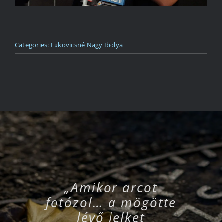
Categories:
Lukovicsné Nagy Ibolya
„A valódi fotográfus
„A fotózásban nincs
„Ha nem elég jók a
„A fényképezés egy
„A fényképezés egy
„Az a legjobb egy
„Az a legjobb egy
„A fotózás nem a
„Egy kép többet
„Nem a kamera
„A fotográfia a
„Amikor arcot
„A fotográfia
teszi a fotót, hanem
fotózol… a mögötte
mond ezer szónál.”
dologról szól, amit
képeid, akkor nem
fényképben, hogy
fényképben, hogy
olyan, hogy túl
olyan pillanat
olyan pillanat
szórakozás és
nem pusztán
valóság
látsz, hanem arról,
sokat gyakorolsz.”
voltál elég közel!”
átértelmezése és
sosem változik –
sosem változik –
dokumentálja a
megragadása,
megörökítése,
a szemed, az
szenvedély,
lévő lelket