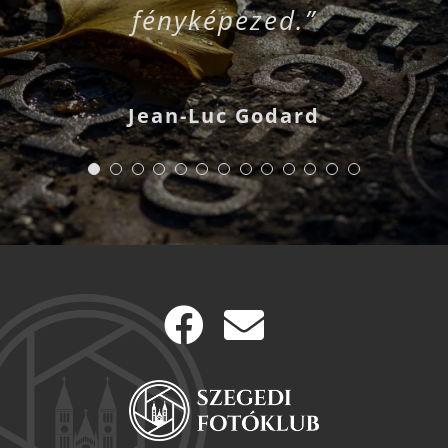
nemcsak egy munka
ötleted és a szíved.”
megmutatása az én
még akkor sem, ha
még akkor sem, ha
hogy hogyan látod
valóságot, hanem
fényképezed.”
amely sosem
amely
szemszögemből.”
örökkévalósággá
ismétlődik meg.”
a rajta látható
a rajta látható
vagy hobbi.”
értelmet és
azt.”
Ansel Adams
érzelmeket is ad
emberek igen.”
emberek igen.”
válik.”
Arnold Newman
Robert Capa
neki.”
Henri Cartier-Bresson
Jean-Luc Godard
Alfred Eisenstaedt
Dorothea Lange
Karl Lagerfeld
Elliott Erwitt
Ansel Adams
Andy Warhol
Andy Warhol
Pete Turner