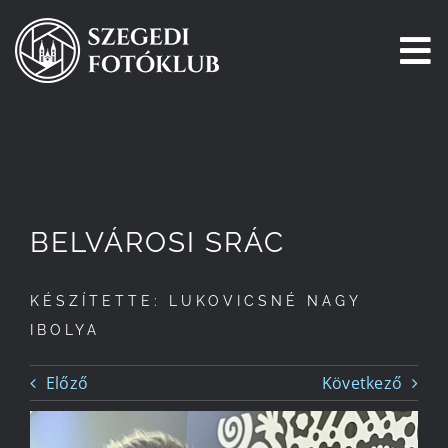
Kihagyás
To
Na
Főoldal
Galéria
BELVÁROSI SRÁC
Pályázatok
KÉSZÍTETTE: LUKOVICSNÉ NAGY
Tagjaink
IBOLYA
Csatlakozz!
Előző
Következő
Történetünk