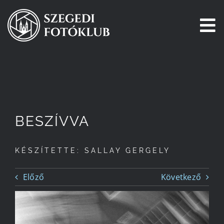
Kihagyás
To
Na
Főoldal
Galéria
BESZÍVVA
Pályázatok
KÉSZÍTETTE: SALLAY GERGELY
Tagjaink
Előző
Következő
Csatlakozz!
Történetünk