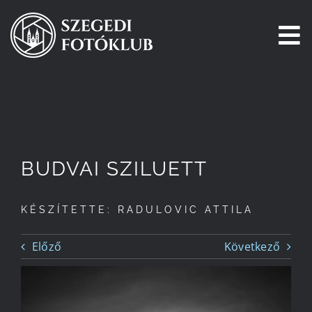
Kihagyás
To
Na
Főoldal
Galéria
BUDVAI SZILUETT
Pályázatok
KÉSZÍTETTE: RADULOVIC ATTILA
Tagjaink
Előző
Következő
Csatlakozz!
Történetünk