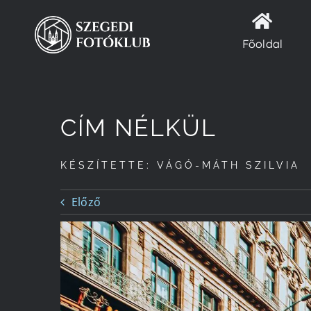
Kihagyás
Főoldal
CÍM NÉLKÜL
KÉSZÍTETTE: VÁGÓ-MÁTH SZILVIA
Előző