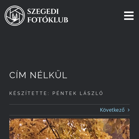
Kihagyás
To
Na
Főoldal
Galéria
CÍM NÉLKÜL
Pályázatok
KÉSZÍTETTE: PÉNTEK LÁSZLÓ
Tagjaink
Következő
Csatlakozz!
Történetünk