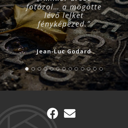
fotózol… a mögötte
lévő lelket
fényképezed.”
Jean-Luc Godard