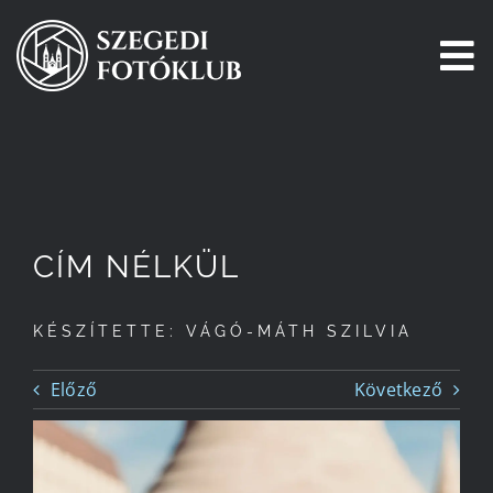
Kihagyás
To
Na
Főoldal
Galéria
CÍM NÉLKÜL
Pályázatok
KÉSZÍTETTE: VÁGÓ-MÁTH SZILVIA
Tagjaink
Előző
Következő
Csatlakozz!
Történetünk