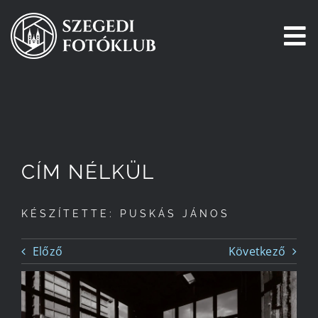
Kihagyás
To
Na
Főoldal
Galéria
CÍM NÉLKÜL
Pályázatok
KÉSZÍTETTE: PUSKÁS JÁNOS
Tagjaink
Előző
Következő
Csatlakozz!
Történetünk