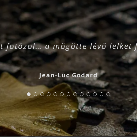
t fotózol… a mögötte lévő lelket 
Jean-Luc Godard