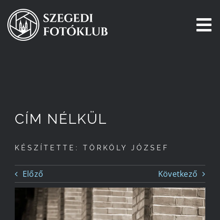
Kihagyás
To
Na
Főoldal
Galéria
CÍM NÉLKÜL
Pályázatok
KÉSZÍTETTE: TÖRKÖLY JÓZSEF
Tagjaink
Előző
Következő
Csatlakozz!
Történetünk