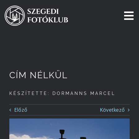
Kihagyás
To
Na
Főoldal
Galéria
CÍM NÉLKÜL
Pályázatok
KÉSZÍTETTE: DORMANNS MARCEL
Tagjaink
Előző
Következő
Csatlakozz!
Történetünk