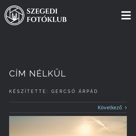
Kihagyás
To
Na
Főoldal
Galéria
CÍM NÉLKÜL
Pályázatok
KÉSZÍTETTE: GERCSÓ ÁRPÁD
Tagjaink
Következő
Csatlakozz!
Történetünk