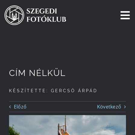
Kihagyás
To
Na
Főoldal
Galéria
CÍM NÉLKÜL
Pályázatok
KÉSZÍTETTE: GERCSÓ ÁRPÁD
Tagjaink
Előző
Következő
Csatlakozz!
Történetünk