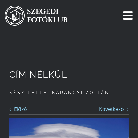
Kihagyás
To
Na
Főoldal
Galéria
CÍM NÉLKÜL
Pályázatok
KÉSZÍTETTE: KARANCSI ZOLTÁN
Tagjaink
Előző
Következő
Csatlakozz!
Történetünk