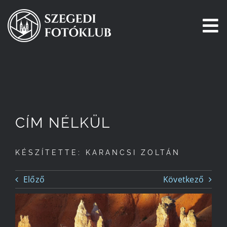
Kihagyás
To
Na
Főoldal
Galéria
CÍM NÉLKÜL
Pályázatok
KÉSZÍTETTE: KARANCSI ZOLTÁN
Tagjaink
Előző
Következő
Csatlakozz!
Történetünk