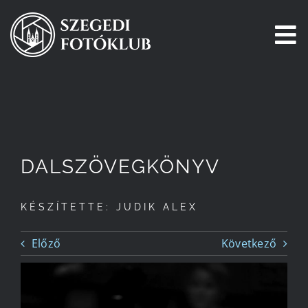
Kihagyás
To
Na
Főoldal
Galéria
DALSZÖVEGKÖNYV
Pályázatok
KÉSZÍTETTE: JUDIK ALEX
Tagjaink
Előző
Következő
Csatlakozz!
Történetünk