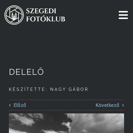
Kihagyás
To
Na
Főoldal
Galéria
DELELŐ
Pályázatok
KÉSZÍTETTE: NAGY GÁBOR
Tagjaink
Előző
Következő
Csatlakozz!
Történetünk