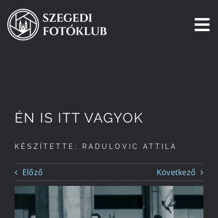
Kihagyás
To
Na
Főoldal
Galéria
ÉN IS ITT VAGYOK
Pályázatok
KÉSZÍTETTE: RADULOVIC ATTILA
Tagjaink
Előző
Következő
Csatlakozz!
Történetünk