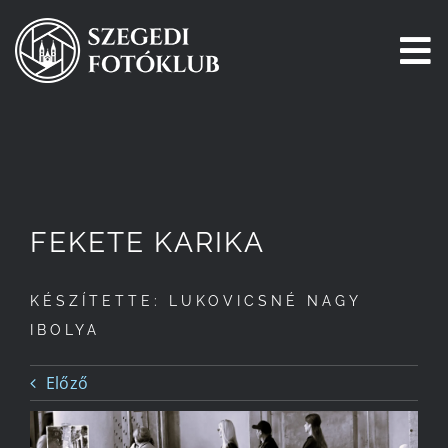
Kihagyás
To
Na
Főoldal
Galéria
FEKETE KARIKA
Pályázatok
KÉSZÍTETTE: LUKOVICSNÉ NAGY
Tagjaink
IBOLYA
Csatlakozz!
Előző
Történetünk