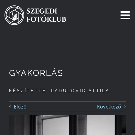
Kihagyás
To
Na
Főoldal
Galéria
GYAKORLÁS
Pályázatok
KÉSZÍTETTE: RADULOVIC ATTILA
Tagjaink
Előző
Következő
Csatlakozz!
Történetünk