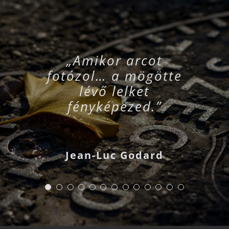
„Amikor arcot
fotózol… a mögötte
lévő lelket
fényképezed.”
Jean-Luc Godard