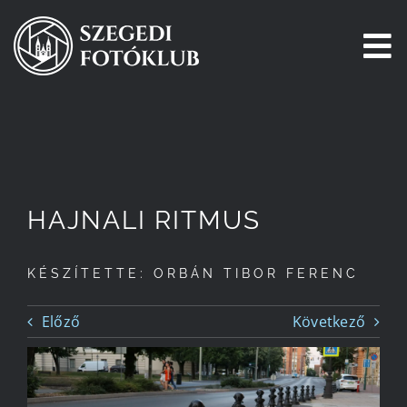
Kihagyás
To
Na
Főoldal
Galéria
HAJNALI RITMUS
Pályázatok
KÉSZÍTETTE: ORBÁN TIBOR FERENC
Tagjaink
Előző
Következő
Csatlakozz!
Történetünk