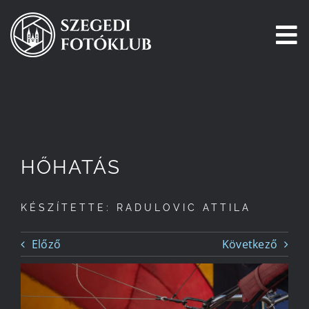
Kihagyás
To
Na
Főoldal
Galéria
HŐHATÁS
Pályázatok
KÉSZÍTETTE: RADULOVIC ATTILA
Tagjaink
Előző
Következő
Csatlakozz!
Történetünk