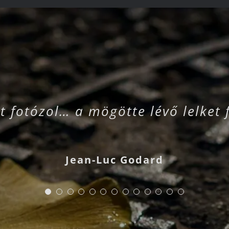
t fotózol… a mögötte lévő lelket 
Jean-Luc Godard