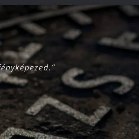
fényképezed.”
„Nem a