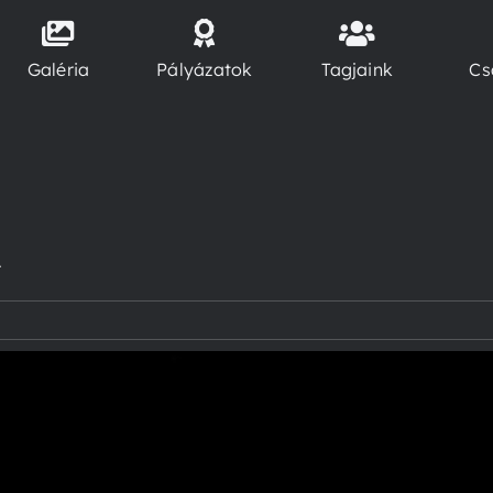
Galéria
Pályázatok
Tagjaink
Cs
A