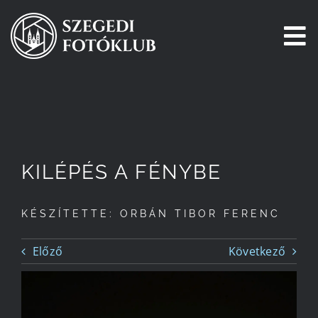
Kihagyás
To
Na
Főoldal
Galéria
KILÉPÉS A FÉNYBE
Pályázatok
KÉSZÍTETTE: ORBÁN TIBOR FERENC
Tagjaink
Előző
Következő
Csatlakozz!
Történetünk