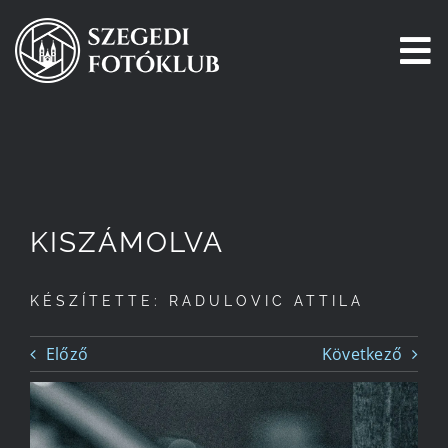
Kihagyás
To
Na
Főoldal
Galéria
KISZÁMOLVA
Pályázatok
KÉSZÍTETTE: RADULOVIC ATTILA
Tagjaink
Előző
Következő
Csatlakozz!
Történetünk