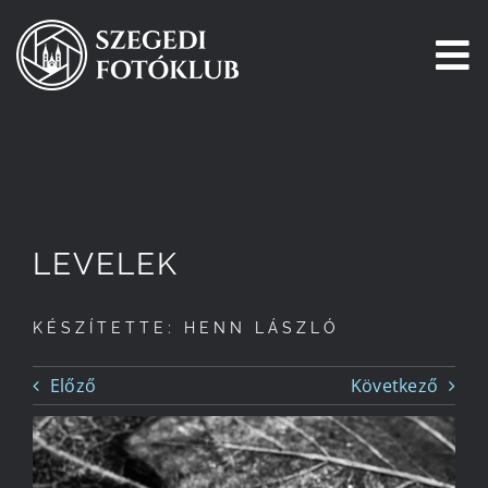
Kihagyás
To
Na
Főoldal
Galéria
LEVELEK
Pályázatok
KÉSZÍTETTE: HENN LÁSZLÓ
Tagjaink
Előző
Következő
Csatlakozz!
Történetünk