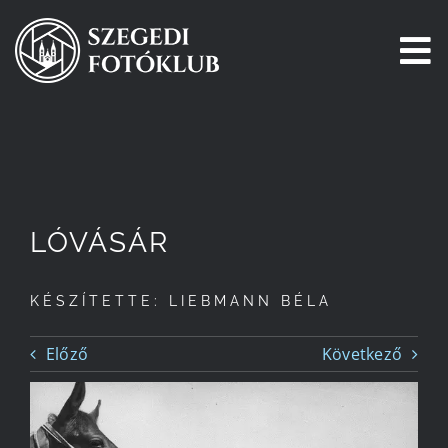
Kihagyás
To
Na
Főoldal
Galéria
LÓVÁSÁR
Pályázatok
KÉSZÍTETTE: LIEBMANN BÉLA
Tagjaink
Előző
Következő
Csatlakozz!
Történetünk