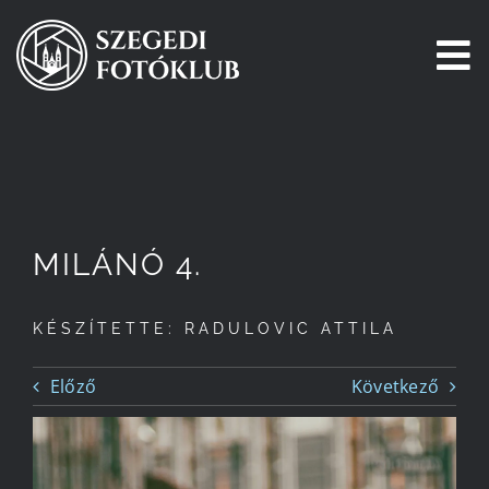
Kihagyás
To
Na
Főoldal
Galéria
MILÁNÓ 4.
Pályázatok
KÉSZÍTETTE: RADULOVIC ATTILA
Tagjaink
Előző
Következő
Csatlakozz!
Történetünk