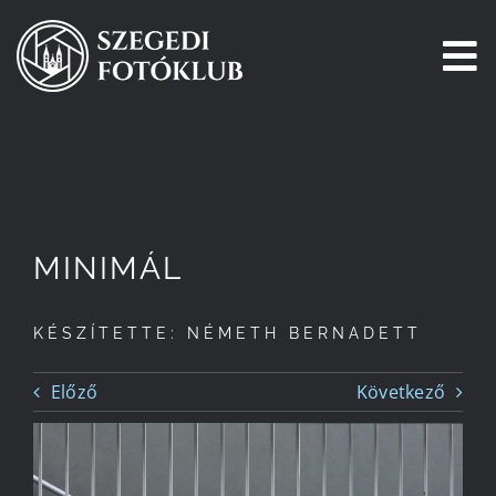
Kihagyás
To
Na
Főoldal
Galéria
MINIMÁL
Pályázatok
KÉSZÍTETTE: NÉMETH BERNADETT
Tagjaink
Előző
Következő
Csatlakozz!
Történetünk