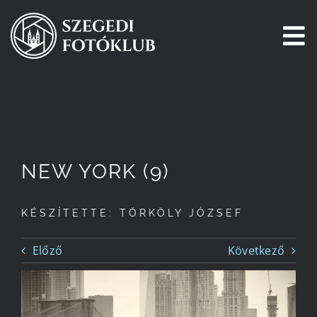
Kihagyás
To
Na
Főoldal
Galéria
NEW YORK (9)
Pályázatok
KÉSZÍTETTE: TÖRKÖLY JÓZSEF
Tagjaink
Előző
Következő
Csatlakozz!
Történetünk