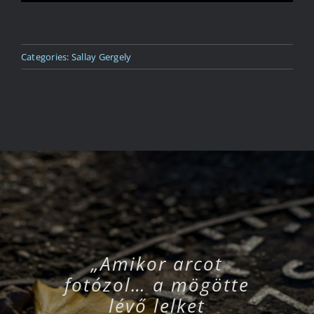
Categories:
Sallay Gergely
„Amikor arcot
fotózol… a mögötte
lévő lelket