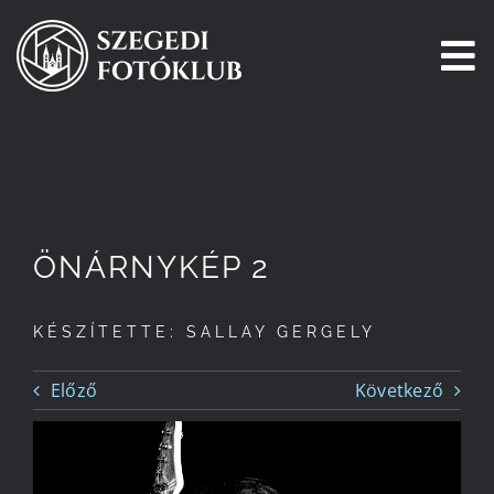
Kihagyás
To
Na
Főoldal
Galéria
ÖNÁRNYKÉP 2
Pályázatok
KÉSZÍTETTE: SALLAY GERGELY
Tagjaink
Előző
Következő
Csatlakozz!
Történetünk