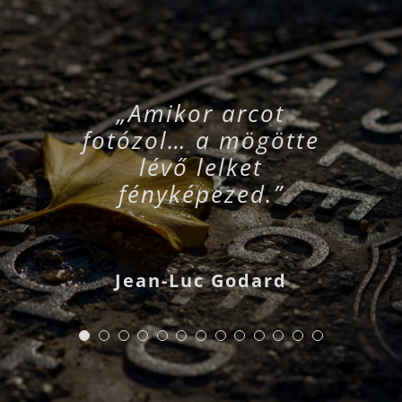
„Amikor arcot
fotózol… a mögötte
lévő lelket
fényképezed.”
Jean-Luc Godard