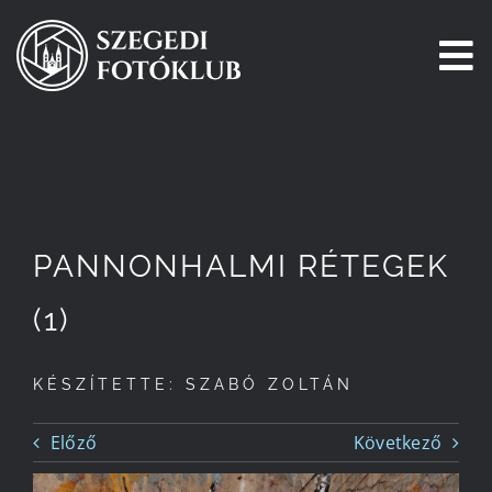
Kihagyás
To
Na
Főoldal
Galéria
PANNONHALMI RÉTEGEK
Pályázatok
(1)
Tagjaink
KÉSZÍTETTE: SZABÓ ZOLTÁN
Csatlakozz!
Előző
Következő
Történetünk