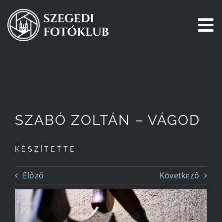
Kihagyás
To
Na
Főoldal
Galéria
SZABÓ ZOLTÁN – VÁGOD
Pályázatok
KÉSZÍTETTE:
Tagjaink
Előző
Következő
Csatlakozz!
Történetünk