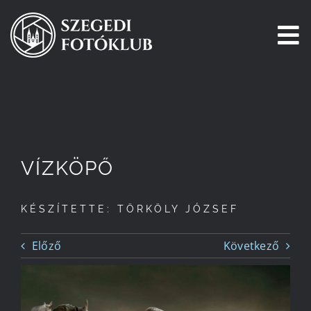
Kihagyás
To
Na
Főoldal
Galéria
VÍZKÖPŐ
Pályázatok
KÉSZÍTETTE: TÖRKÖLY JÓZSEF
Tagjaink
Előző
Következő
Csatlakozz!
Történetünk