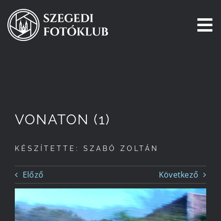
Kihagyás
To
Na
Főoldal
Galéria
VONATON (1)
Pályázatok
KÉSZÍTETTE: SZABÓ ZOLTÁN
Tagjaink
Előző
Következő
Csatlakozz!
Történetünk