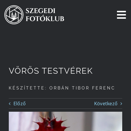
Kihagyás
To
Na
Főoldal
Galéria
VÖRÖS TESTVÉREK
Pályázatok
KÉSZÍTETTE: ORBÁN TIBOR FERENC
Tagjaink
Előző
Következő
Csatlakozz!
Történetünk