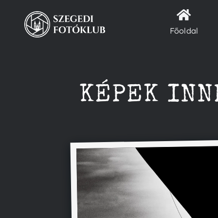
Kihagyás
Főoldal
KÉPEK INN