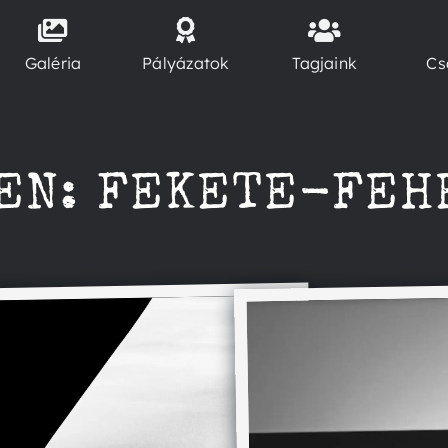
Galéria
Pályázatok
Tagjaink
Cs
EN: FEKETE-FEH