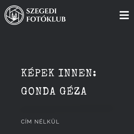
Kihagyás
To
Na
Főoldal
Galéria
KÉPEK INNEN:
Pályázatok
GONDA GÉZA
Tagjaink
Csatlakozz!
CÍM NÉLKÜL
Történetünk