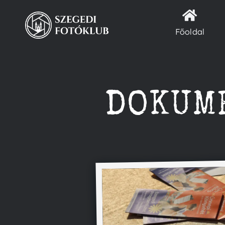
Kihagyás
Főoldal
DOKUM