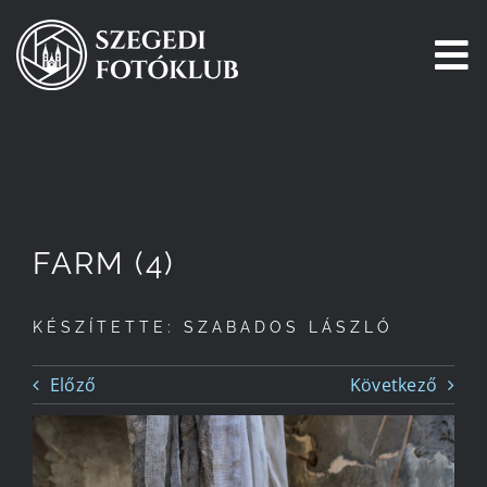
Kihagyás
To
Na
Főoldal
Galéria
FARM (4)
Pályázatok
KÉSZÍTETTE: SZABADOS LÁSZLÓ
Tagjaink
Előző
Következő
Csatlakozz!
Történetünk