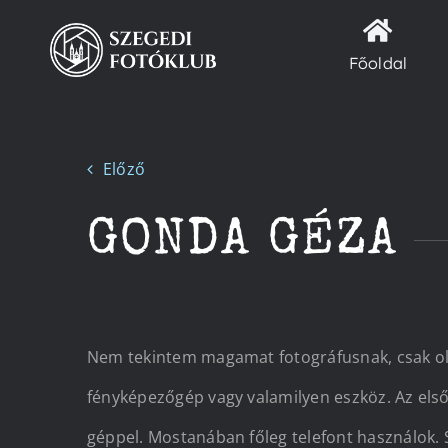
Kihagyás
Főoldal
Előző
GONDA GÉZA
Nem tekintem magamat fotográfusnak, csak oly
fényképezőgép vagy valamilyen eszköz. Az első
géppel. Mostanában főleg telefont használok.