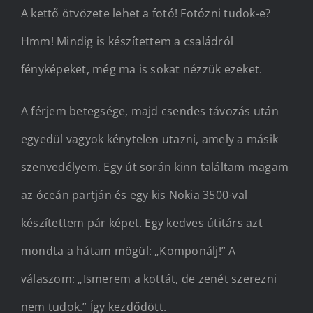
A kettő ötvözete lehet a fotó! Fotózni tudok-e?
Hmm! Mindig is készítettem a családról
fényképeket, még ma is sokat nézzük ezeket.
A férjem betegsége, majd csendes távozás után
egyedül vagyok kénytelen utazni, amely a másik
szenvedélyem. Egy út során kinn találtam magam
az óceán partján és egy kis Nokia 3500-val
készítettem pár képet. Egy kedves útitárs azt
mondta a hátam mögül: „Komponálj!” A
válaszom: „Ismerem a kottát, de zenét szerezni
nem tudok.” Így kezdődött.