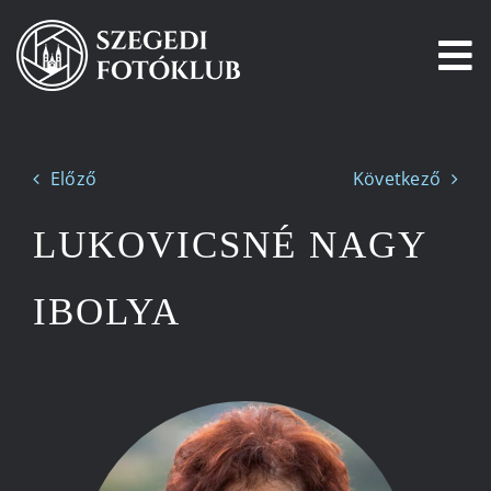
Kihagyás
To
Na
Főoldal
Előző
Következő
Galéria
LUKOVICSNÉ NAGY
Pályázatok
IBOLYA
Tagjaink
Csatlakozz!
Történetünk