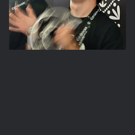
GONDOLKODÓ AZ IDŐRŐL
LUKOVICSNÉ NAGY IBOLYA