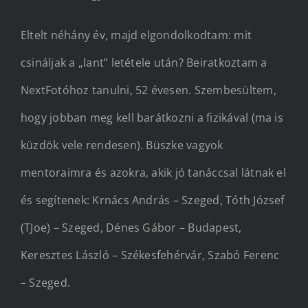
Eltelt néhány év, majd elgondolkodtam: mit
csináljak a „lant” letétele után? Beiratkoztam a
NextFotóhoz tanulni, 52 évesen. Szembesültem,
hogy jobban meg kell barátkozni a fizikával (ma is
küzdök vele rendesen). Büszke vagyok
mentoraimra és azokra, akik jó tanáccsal látnak el
és segítenek: Krnács András – Szeged, Tóth József
(TJoe) – Szeged, Dénes Gábor – Budapest,
Keresztes László – Székesfehérvár, Szabó Ferenc
– Szeged.