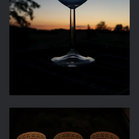
FÉNYBE ÖLTÖZÖTT ÁRKÁDOK
ORBÁN TIBOR FERENC