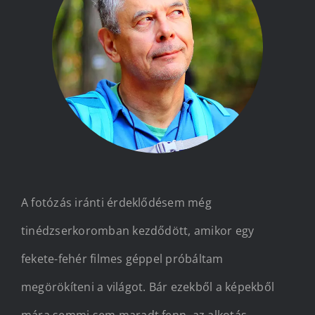
Kapcsolat
A fotózás iránti érdeklődésem még
tinédzserkoromban kezdődött, amikor egy
fekete-fehér filmes géppel próbáltam
megörökíteni a világot. Bár ezekből a képekből
mára semmi sem maradt fenn, az alkotás