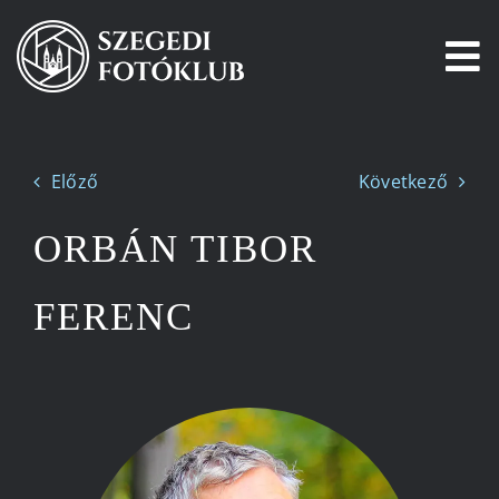
Kihagyás
To
Na
Főoldal
Előző
Következő
Galéria
ORBÁN TIBOR
Pályázatok
FERENC
Tagjaink
Csatlakozz!
Történetünk