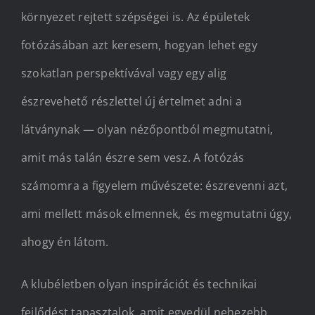
környezet rejtett szépségei is. Az épületek
fotózásában azt keresem, hogyan lehet egy
szokatlan perspektívával vagy egy alig
észrevehető részlettel új értelmet adni a
látványnak — olyan nézőpontból megmutatni,
amit más talán észre sem vesz. A fotózás
számomra a figyelem művészete: észrevenni azt,
ami mellett mások elmennek, és megmutatni úgy,
ahogy én látom.
A klubéletben olyan inspirációt és technikai
fejlődést tapasztalok, amit egyedül nehezebb