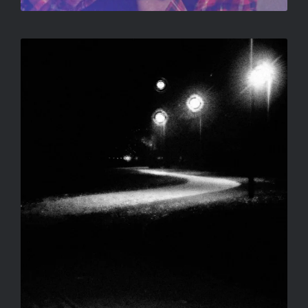
ÚT – ÉDESANYÁMNAK
SALLAY GERGELY