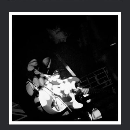
MIKLÓS FÉNYBEN, KERETBEN
SALLAY GERGELY