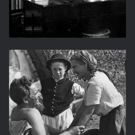
ATTILA HÖRBIGER ÉS TOLNAY
KLÁRI 1938-BAN SZEGEDEN, A
TISZAVIRÁG CÍMŰ FILM
FORGATÁSÁN.
LIEBMANN BÉLA