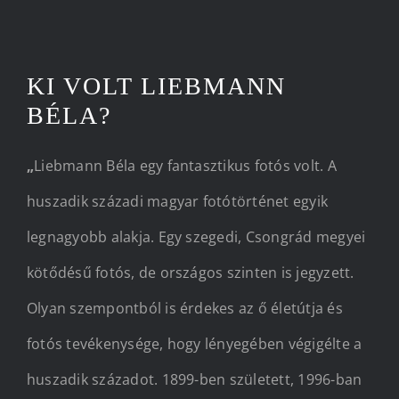
KI VOLT LIEBMANN
BÉLA?
„
Liebmann Béla egy fantasztikus fotós volt. A
huszadik századi magyar fotótörténet egyik
legnagyobb alakja. Egy szegedi, Csongrád megyei
kötődésű fotós, de országos szinten is jegyzett.
Olyan szempontból is érdekes az ő életútja és
fotós tevékenysége, hogy lényegében végigélte a
huszadik századot. 1899-ben született, 1996-ban