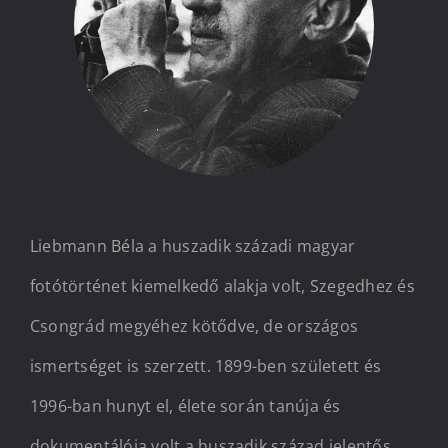
Kapcsolat
Liebmann Béla a huszadik századi magyar
fotótörténet kiemelkedő alakja volt, Szegedhez és
Csongrád megyéhez kötődve, de országos
ismertséget is szerzett. 1899-ben született és
1996-ban hunyt el, élete során tanúja és
dokumentálója volt a huszadik század jelentős