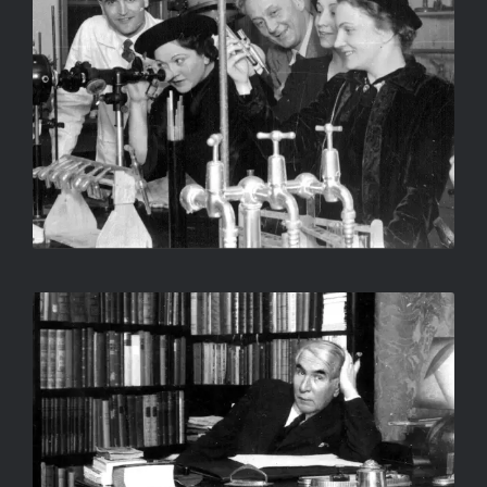
ELMÁÉKNAK MUTATJA SZEGEDI
LABORATÓRIUMÁT
LIEBMANN BÉLA
MÓRA FERENC 1931-BEN
SZEGEDEN
LIEBMANN BÉLA