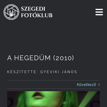
Kihagyás
To
Na
Főoldal
Galéria
A HEGEDŰM (2010)
Pályázatok
KÉSZÍTETTE: GYEVIKI JÁNOS
Tagjaink
Következő
Csatlakozz!
Történetünk